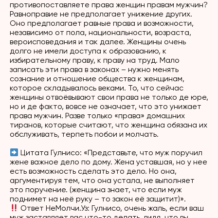
противопоставляете права женщин правам мужчин?
Равноправие не предполагает унижение других.
Оно предполагает равные права и возможности,
независимо от пола, национальности, возраста,
вероисповедания и так далее. Женщины очень
долго не имели доступа к образованию, к
избирательному праву, к праву на труд. Мало
записать эти права в законах – нужно менять
сознание и отношение общества к женщинам,
которое складывалось веками. То, что сейчас
женщины отвоёвывают свои права не только де юре,
но и де факто, вовсе не означает, что это унижает
права мужчин. Разве только «права» домашних
тиранов, которые считают, что женщина обязана их
обслуживать, терпеть побои и молчать.
Цитата Гулнисо:
«Представьте, что муж поручил
жене важное дело по дому. Жена уставшая, но у нее
есть возможность сделать это дело. Но она,
аргументируя тем, что она устала, не выполняет
это поручение. (женщина знает, что если муж
поднимет на неё руку – то закон её защитит)».
Ответ
НеМолчи.Уз
: Гулнисо, очень жаль, если ваш
муж заставляет вас что-то делать, видя, что вы