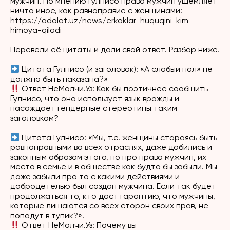
мужчин. По мнению Гулнисо права мужчин ущемляет
ничто иное, как равноправие с женщинами:
https://adolat.uz/news/erkaklar-huquqini-kim-
himoya-qiladi
Перевели её цитаты и дали свой ответ. Разбор ниже.
Цитата
Гулнисо
(и заголовок): «А слабый пол» не
должна быть наказана?»
Ответ
НеМолчи.Уз
: Как бы поэтичнее сообщить
Гулнисо, что она использует язык вражды и
насаждает гендерные стереотипы таким
заголовком?
Цитата Гулнисо
: «Мы, т.е. женщины стараясь быть
равноправными во всех отраслях, даже добились и
законным образом этого, но про права мужчин, их
место в семье и в обществе как будто бы забыли. Мы
даже забыли про то с какими действиями и
добродетелью был создан мужчина. Если так будет
продолжаться то, кто даст гарантию, что мужчины,
которые лишаются со всех сторон своих прав, не
попадут в тупик?».
Ответ
НеМолчи.Уз
: Почему вы