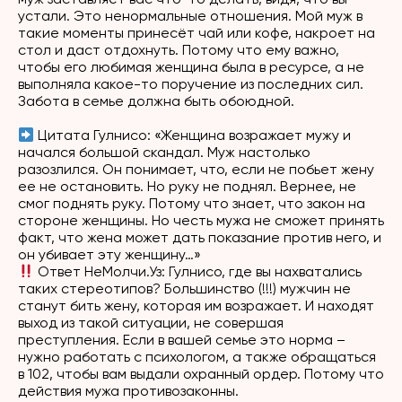
устали. Это ненормальные отношения. Мой муж в
такие моменты принесёт чай или кофе, накроет на
стол и даст отдохнуть. Потому что ему важно,
чтобы его любимая женщина была в ресурсе, а не
выполняла какое-то поручение из последних сил.
Забота в семье должна быть обоюдной.
Цитата Гулнисо
: «Женщина возражает мужу и
начался большой скандал. Муж настолько
разозлился. Он понимает, что, если не побьет жену
ее не остановить. Но руку не поднял. Вернее, не
смог поднять руку. Потому что знает, что закон на
стороне женщины. Но честь мужа не сможет принять
факт, что жена может дать показание против него, и
он убивает эту женщину…»
Ответ
НеМолчи.Уз
: Гулнисо, где вы нахватались
таких стереотипов? Большинство (!!!) мужчин не
станут бить жену, которая им возражает. И находят
выход из такой ситуации, не совершая
преступления. Если в вашей семье это норма –
нужно работать с психологом, а также обращаться
в 102, чтобы вам выдали охранный ордер. Потому что
действия мужа противозаконны.