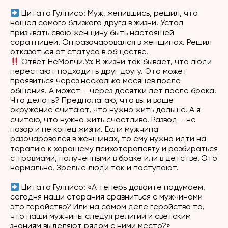
Цитата Гулнисо
: Муж, женившись, решил, что
нашел самого близкого друга в жизни. Устал
призывать свою женщину быть настоящей
соратницей. Он разочаровался в женщинах. Решил
отказаться от статуса в обществе.
Ответ
НеМолчи.Уз
: В жизни так бывает, что люди
перестают подходить друг другу. Это может
проявиться через несколько месяцев после
общения. А может – через десятки лет после брака.
Что делать? Предполагаю, что вы и ваше
окружение считают, что нужно жить дальше. А я
считаю, что нужно жить счастливо. Развод – не
позор и не конец жизни. Если мужчина
разочаровался в женщинах, то ему нужно идти на
терапию к хорошему психотерапевту и разбираться
с травмами, полученными в браке или в детстве. Это
нормально. Зрелые люди так и поступают.
Цитата Гулнисо
: «А теперь давайте подумаем,
сегодня наши старания сравниться с мужчинами
это геройство? Или на самом деле геройство то,
что наши мужчины следуя религии и светским
знаниям выделяют рядом с ними место?»