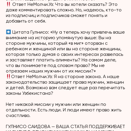
Ответ
НеМолчи.Уз
: Что вы хотели сказать? Это
даже комментировать сложно. Но, надеюсь, кто-то
из подписчиц и подписчиков сможет понять и
добавить от себя.
Цитата Гулнисо
: «Ну а теперь хочу привлечь ваше
внимание на историю упомянутую выше: Вы на
стороне мужчины, который «в миг» оторван с
ребенком и женщиной или вы на стороне женщины,
которая только думая о своих интересах развелась
и заставляет платить алименты? На самом деле,
что вы понимаете под словом право? Мы не
отрезаем наших мужчин от их миссии?»
Ответ
НеМолчи.Уз
: Я на стороне закона. А наше
законодательство защищает права мужчин, женщин
и детей. Возможно вам следует еще раз перечитать
законы Узбекистана?
Нет никакой миссии у мужчин или женщин по
отдельности. Есть люди. И люди имеют право жить
счастливо.
ГУЛНИСО САИДОВА
— ВАША СТАТЬЯ ПОДДЕРЖИВАЕТ