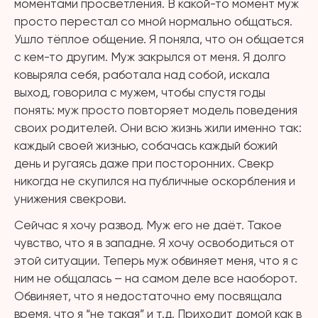
моментами просветления. В какой-то момент муж
просто перестал со мной
нормально общаться.
Ушло тёплое общение. Я поняла, что он общается
с кем-то другим. Муж закрылся от меня. Я долго
ковыряла себя, работала над собой, искала
выход, говорила с мужем, чтобы спустя годы
понять: муж просто повторяет модель поведения
своих родителей. Они всю жизнь жили именно так:
каждый своей жизнью, собачась каждый божий
день и ругаясь даже при посторонних. Свекр
никогда не скупился на публичные оскорбления и
унижения свекрови.
Сейчас я хочу развод. Муж его не даёт. Такое
чувство, что я в западне. Я хочу освободиться от
этой ситуации. Теперь муж обвиняет меня, что я с
ним не общалась – на самом деле все наоборот.
Обвиняет, что я недостаточно ему посвящала
время, что я “не такая” и т.д. Приходит домой как в