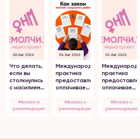
06 Авг 2026
04 Авг 2026
04 Авг 2026
Что делать,
Международная
Международ
если вы
практика
практика
столкнулись
предоставления
предоставле
с насилием
оплачиваемого
оплачиваемо
или
отпуска для
отпуска для
домогательствами
пострадавших
пострадавши
#Анализ и
#Анализ и
#Анализ и
на работе
от
от
рекомендации
рекомендации
рекомендации
домашнего
домашнего
насилия
насилия