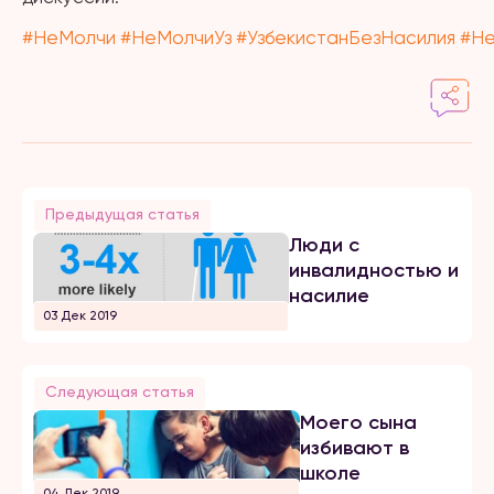
#
НеМолчи
#
НеМолчиУз
#
УзбекистанБезНасилия
#
Н
Предыдущая статья
Люди с
инвалидностью и
насилие
03 Дек 2019
Следующая статья
Моего сына
избивают в
школе
04 Дек 2019