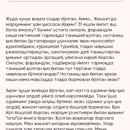
Жуда хунук воқеа содир бўлган. Аммо… Жиноятда
марҳумнинг ҳам ҳиссаси йўқми? 31 ёшли йигит ёш
бола эмаску? Бунинг устига оилали, фарзандли
киши ижтимоий тармоқда танишиб қолган, нотаниш
қиз билан ўрталарида шунчалик яқин муносабат
қурилибдики, кўришмай турибоқ тоққа чиқишни
режалаштиришган, синглисиман деб таништирган
қизнинг ортидан эргашиб, уйигача кириб борган.
Оилали, фарзандли, тадбиркор йигит тармоқда
танишиб қолган қиз билан гул тергани тоққа
чиқмоқчи бўлмагандир? Нотаниш қиз билан эркак
киши нима мақсадда тоққа бормоқчи бўлган экан?
Ақли−ҳуши жойида бўлган, кап-катта одамни бир қиз
шунчаки алдаб уйига олиб киролмайди. Токи ўша
одамнинг ўзида хоҳиш бўлмас экан. Шунинг учун қиз
алдаб, жиноятчилар олдига бошлаб бормаган. Қиз
йўл бошлаб борган, марҳум ўз ихтиёри билан қизнинг
“опа”си ёнига борган. Қолган воқеалар барчага
маълум. Мен жиноятчиларни ёқламаяпман. Улар
шундоқ ҳам тегишли жазосини олишди. Мени