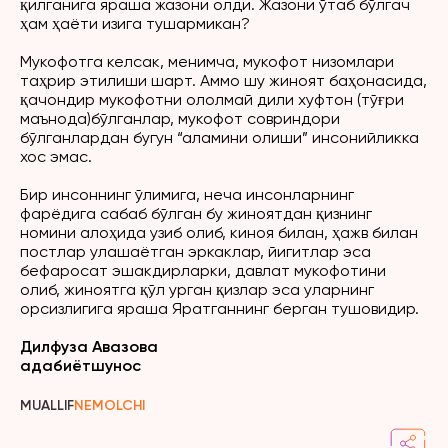
қилганига яраша жазони олди. Жазони ўтаб бўлгач
ҳам ҳаёти изига тушармикан?
Мукофотга келсак, менимча, мукофот низомлари
таҳрир этилиши шарт. Аммо шу жиноят баҳонасида,
қачондир мукофотни ололмай дили хуфтон (тўғри
маънода)бўлганлар, мукофот совриндори
бўлганлардан бугун “аламини олиши” инсонийликка
хос эмас.
Бир инсоннинг ўлимига, неча инсонларнинг
фарёдига сабаб бўлган бу жиноятдан қизнинг
номини алоҳида узиб олиб, киноя билан, ҳажв билан
постлар улашаётган эркаклар, йигитлар эса
бефаросат эшакдирларки, давлат мукофотини
олиб, жиноятга қўл урган қизлар эса уларнинг
орсизлигига яраша Яратганнинг берган тушовидир.
Дилфуза Авазова
адабиётшунос
MUALLIF
NEMOLCHI