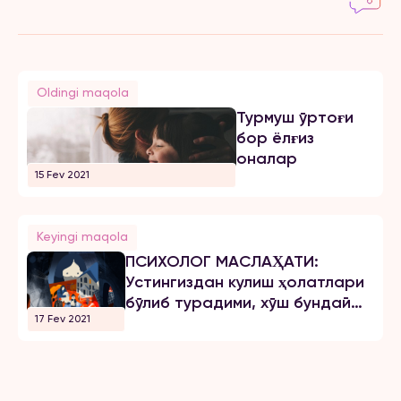
Oldingi maqola
Турмуш ўртоғи
бор ёлғиз
оналар
15 Fev 2021
Keyingi maqola
ПСИХОЛОГ МАСЛАҲАТИ:
Устингиздан кулиш ҳолатлари
бўлиб турадими, хўш бундай
17 Fev 2021
вазиятлардан қандай чиқиб
кетиш мумкин?