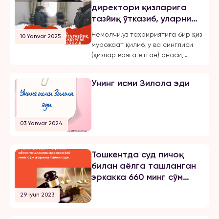
директори қизларига
тазйиқ ўтказиб, уларни
мажбурлаб турмушга
Немолчи.уз таҳририятига бир қиз
10 Yanvar 2025
чиқарган, ўқиш,
мурожаат қилиб, у ва синглиси
ишлашдан маҳрум қилган
(қизлар вояга етган) онаси,
ва эркинликларини
Жиззах шаҳридаги 18-мактаб
чеклаган.
директори бўлмиш Шахноза
Унинг исми Зилола эди
Хасанова томонидан бир неча
бор зўравонлик ва тазйиққа
учрашганини маълум қилди.
Қуйида опа-сингиллардан
03 Yanvar 2024
бирининг хабарини эълон
қиламиз: «3 йилдан буён Тошкент
шаҳрида ҳам ўқиб, ҳам
Тошкентда суд пичоқ
ишлайман. 2024 йил 31 октябрь
билан аёлга ташланган
куни мени умуман норози бўлган
эркакка 660 минг сўм
йигитга […]
жарима тайинлади
29 Iyun 2023