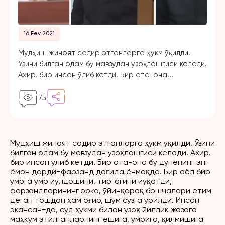
16 Fev 2021
Мудҳиш жиноят содир этганларга ҳукм ўқилди.
Ўзини билган одам бу мавзудан узоқлашгиси келади.
Ахир, бир инсон ўлиб кетди. Бир ота-она...
75
Мудҳиш жиноят содир этганларга ҳукм ўқилди. Ўзини
билган одам бу мавзудан узоқлашгиси келади. Ахир,
бир инсон ўлиб кетди. Бир ота-она бу дунёнинг энг
ёмон дарди−фарзанд доғида ёнмоқда. Бир аёл бир
умрга умр йўлдошини, тиргагини йўқотди,
фарзандларининг эрка, ўйинқароқ бошчалари етим
деган тошдан ҳам оғир, шум сўзга урилди. Инсон
экансан−да, суд ҳукми билан узоқ йиллик жазога
маҳкум этилганларнинг ёшига, умрига, қилмишига