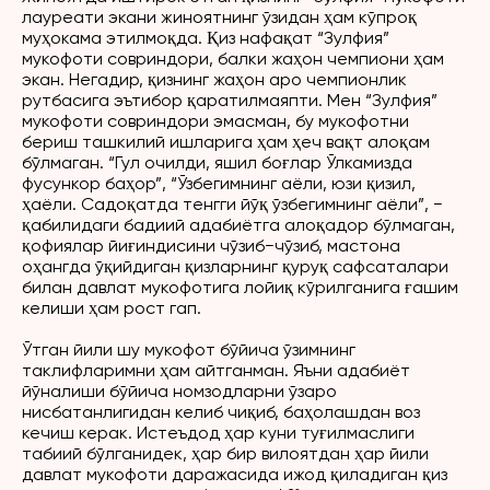
лауреати экани жиноятнинг ўзидан ҳам кўпроқ
муҳокама этилмоқда. Қиз нафақат “Зулфия”
мукофоти совриндори, балки жаҳон чемпиони ҳам
экан. Негадир, қизнинг жаҳон аро чемпионлик
рутбасига эътибор қаратилмаяпти. Мен “Зулфия”
мукофоти совриндори эмасман, бу мукофотни
бериш ташкилий ишларига ҳам ҳеч вақт алоқам
бўлмаган. “Гул очилди, яшил боғлар Ўлкамизда
фусункор баҳор”, “Ўзбегимнинг аёли, юзи қизил,
ҳаёли. Садоқатда тенгги йўқ ўзбегимнинг аёли”, −
қабилидаги бадиий адабиётга алоқадор бўлмаган,
қофиялар йиғиндисини чўзиб−чўзиб, мастона
оҳангда ўқийдиган қизларнинг қуруқ сафсаталари
билан давлат мукофотига лойиқ кўрилганига ғашим
келиши ҳам рост гап.
Ўтган йили шу мукофот бўйича ўзимнинг
таклифларимни ҳам айтганман. Яъни адабиёт
йўналиши бўйича номзодларни ўзаро
нисбатанлигидан келиб чиқиб, баҳолашдан воз
кечиш керак. Истеъдод ҳар куни туғилмаслиги
табиий бўлганидек, ҳар бир вилоятдан ҳар йили
давлат мукофоти даражасида ижод қиладиган қиз