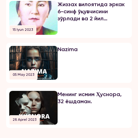
Жиззах вилоятида эркак
6-синф ўқувчисини
зўрлади ва 2 йил
озодликни чеклаш
15 Iyun 2023
жазосини олди
Nazima
05 May 2023
Менинг исмим Ҳуснора,
32 ёшдаман.
28 Aprel 2023