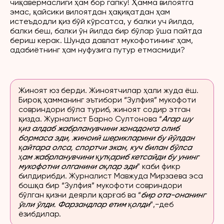
чиқавермаслиги ҳам бор гапку! Ҳамма вилоятга
эмас, қайсики вилоятдан ҳақиқатдан ҳам
истеъдодли қиз бўй кўрсатса, у балки уч йилда,
балки беш, балки ўн йилда бир бўлар ўша пайтда
бериш керак. Шунда давлат мукофотининг ҳам,
адабиётнинг ҳам нуфузига путур етмасмиди?
Жиноят юз берди. Жиноятчилар ҳали жуда ёш.
Бироқ ҳамманинг эътибори “Зулфия” мукофоти
совриндори бўла туриб, жиноят содир этган
қизда. Журналист Барно Султонова “
Агар шу
қиз алдаб жабрланувчини хонадонга олиб
бормаса эди, жиноий шерикларини бу йўлдан
қайтара олса, спортчи экан, куч билан бўлса
ҳам жабрланувчини қутқариб кетсайди бу унинг
мукофотни олганини оқлар эди
” каби фикр
билдирибди.
Журналист Мавжуда Мирзаева эса
бошқа бир “Зулфия” мукофоти совриндори
бўлган қизни деярли қарғаб ва “
бир ота-онанинг
ўғли ўлди. Фарзандлар етим қолди
”,−деб
ёзибдилар.