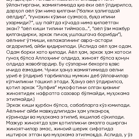
ўйлантиргани, жамиятимизда қиз ёки аёл ўлдирилса,
дарҳол аёл ўзи нима қилгани (“балки ҳалигадай
аёлдир”, “ғунажин кўзини сузмаса, буқа ипини
узармиди?”, шу пайтда кўчада нима қилаётган
экан? “аёл киши тилини тиймаса…”, “аёл ўзи мажбур
қилгандирки, эркак пичоқ ушлашгача борибди”),
аёлнинг ўтмиши, келажагининг авра-астари
ағдарилиб, айби қидирилади. (Аслида аёл ҳам одам.
Одам борки хато қилади. Аёл ҳам, эркак ҳам хатоси
гуноҳ бўлса Аллоҳнинг олдида, жиноят бўлса қонун
олдида жавобгардир. Бу сўзларни бекорга қавс
ичида ёзмадим. Чунки ҳануз жамиятимизда аёлни
уриб ё ўлдириб тарбиялаш мумкин деб ўйловчилар
кўпчиликни ташкил этади. Ҳануз аёл ўлдирилса,
қотил эркак “Зулфия” мукофотини олган қизнинг
жиноятидек нафратга сазовор бўлмайди, муҳокама
этилмайди.)
Эркак киши қурбон бўлса, сабабларга кўз юмилади.
Аёлнинг айби мавжудлигидан ҳам улканроқ
кўринади ва муҳокама этилиб, яхшилаб сўкилади.
Мазкур жиноятда ҳам қотилликни амалга оширган
жиноятчилар эмас, жиноий шерик сифатида
иштирок этган қиз муҳокама этилмоқда. Аслида, у ўз