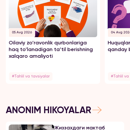
05 Avg 2026
04 Avg 202
Oilaviy zo‘ravonlik qurbonlariga
Huquqlar
haq to‘lanadigan ta’til berishning
qanday b
xalqaro amaliyoti
#Tahlil va tavsiyalar
#Tahlil va
ANONIM HIKOYALAR
Жиззахдаги мактаб