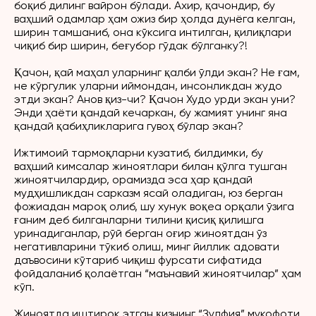
боқиб дилинг вайрон бўлади. Ахир, қачондир, бу
ваҳший одамлар ҳам ожиз бир ҳолда дунёга келган,
ширин тамшаниб, она кўксига интилган, қилиқлари
чиқиб бир ширин, беғубор гўдак бўлганку?!
Қачон, қай маҳал уларнинг қалби ўлди экан? Не ғам,
не кўргулик уларни иймондан, инсонликдан жудо
этди экан? Анов қиз-чи? Қачон Худо урди экан уни?
Энди ҳаёти қандай кечаркан, бу жамият унинг яна
қандай қабиҳликларига гувоҳ бўлар экан?
Ижтимоий тармоқларни кузатиб, билдимки, бу
ваҳший кимсалар жиноятлари билан қўлга тушган
жиноятчилардир, орамизда эса ҳар қандай
мудҳишликдан сарказм ясай оладиган, юз берган
фожиадан мароқ олиб, шу хунук воқеа орқали ўзига
ғаним деб билганларни тилини қисиқ қилишга
уринадиганлар, рўй берган оғир жиноятдан ўз
негативларини тўкиб олиш, минг йиллик адовати
даъвосини кўтариб чиқиш фурсати сифатида
фойдаланиб қолаётган “маънавий жиноятчилар” ҳам
кўп.
Жиноятда иштирок этган қизнинг “Зулфия” мукофоти