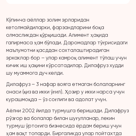
Кўпинча аёллар золим эрларидан
кетолмайдиларки, фарзандларини боқа
олмасликдан қўрқишади. Алимент ҳақида
гапирмаса ҳам бўлади. Даромадлар тўғрисидаги
маълумотни қасддан сохталаштирадиган
эркаклар бор – улар камроқ алимент тўлаш учун
кичик иш ҳақини кўрсатадилар. Дилафруз худди
шу муаммога дуч келди.
Дилафруз – 3 нафар вояга етмаган болаларнинг
онаси (қиз ва икки ўғил). Ҳозир у икки нарса учун
курашмоқда – ўз соғлиги ва адолат учун.
Аёлни 2002 йилда турмушга беришади. Дилафруз
рўзғор ва болалар билан шуғулланар, лекин
турмуш ўртоғига бизнесида ёрдам бериш учун
ҳам вақт топарди. Биргаликда улар пойтахтда