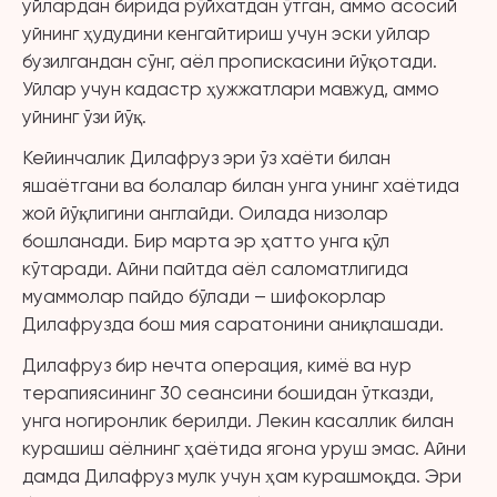
уйлардан бирида рўйхатдан ўтган, аммо асосий
уйнинг ҳудудини кенгайтириш учун эски уйлар
бузилгандан сўнг, аёл пропискасини йўқотади.
Уйлар учун кадастр ҳужжатлари мавжуд, аммо
уйнинг ўзи йўқ.
Кейинчалик Дилафруз эри ўз хаёти билан
яшаётгани ва болалар билан унга унинг хаётида
жой йўқлигини англайди. Оилада низолар
бошланади. Бир марта эр ҳатто унга қўл
кўтаради. Айни пайтда аёл саломатлигида
муаммолар пайдо бўлади – шифокорлар
Дилафрузда бош мия саратонини аниқлашади.
Дилафруз бир нечта операция, кимё ва нур
терапиясининг 30 сеансини бошидан ўтказди,
унга ногиронлик берилди. Лекин касаллик билан
курашиш аёлнинг ҳаётида ягона уруш эмас. Айни
дамда Дилафруз мулк учун ҳам курашмоқда. Эри