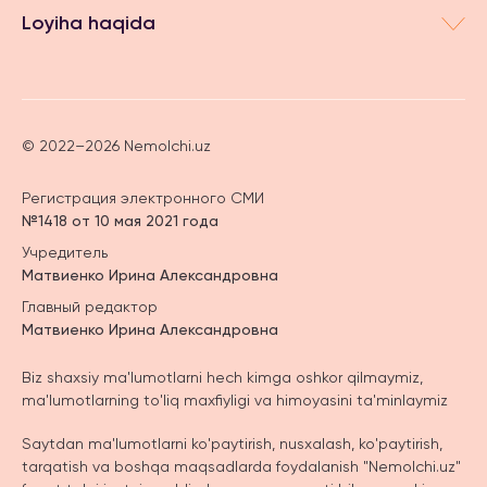
Loyiha haqida
© 2022–2026 Nemolchi.uz
Регистрация электронного СМИ
№1418 от 10 мая 2021 года
Учредитель
Матвиенко Ирина Александровна
Главный редактор
Матвиенко Ирина Александровна
Biz shaxsiy ma'lumotlarni hech kimga oshkor qilmaymiz,
ma'lumotlarning to'liq maxfiyligi va himoyasini ta'minlaymiz
Saytdan ma'lumotlarni ko'paytirish, nusxalash, ko'paytirish,
tarqatish va boshqa maqsadlarda foydalanish "Nemolchi.uz"