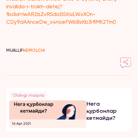
invalida-i-troikh-detej?
fbclid=IwAR2IsZvRSdoEiSKsiLWxXOn-
CDy9dAAnceDw_x4noeFW6BsKb3rflMK2Tm0
MUALLIF
NEMOLCHI
Oldingi maqola
Нега
қурбонлар
кетмайди?
16 Apr 2021