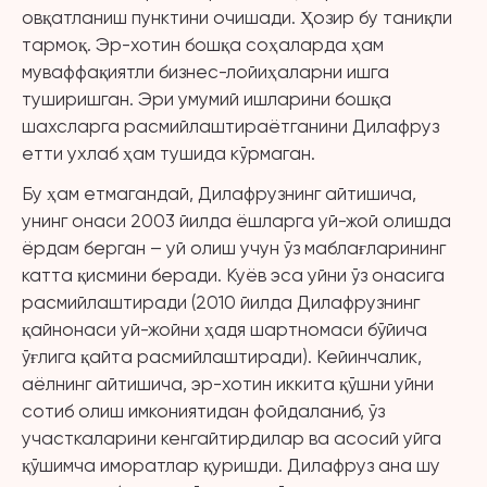
овқатланиш пунктини очишади. Ҳозир бу таниқли
тармоқ. Эр-хотин бошқа соҳаларда ҳам
муваффақиятли бизнес-лойиҳаларни ишга
туширишган. Эри умумий ишларини бошқа
шахсларга расмийлаштираётганини Дилафруз
етти ухлаб ҳам тушида кўрмаган.
Бу ҳам етмагандай, Дилафрузнинг айтишича,
унинг онаси 2003 йилда ёшларга уй-жой олишда
ёрдам берган – уй олиш учун ўз маблағларининг
катта қисмини беради. Куёв эса уйни ўз онасига
расмийлаштиради (2010 йилда Дилафрузнинг
қайнонаси уй-жойни ҳадя шартномаси бўйича
ўғлига қайта расмийлаштиради). Кейинчалик,
аёлнинг айтишича, эр-хотин иккита қўшни уйни
сотиб олиш имкониятидан фойдаланиб, ўз
участкаларини кенгайтирдилар ва асосий уйга
қўшимча иморатлар қуришди. Дилафруз ана шу