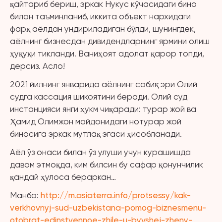
қайтариб бериш, эркак Нукус кўчасидаги бино
билан таъминланиб, иккита объект нархидаги
фарқ аёлдан ундириладиган бўлди, шунингдек,
аёлнинг бизнесдан дивидендларнинг ярмини олиш
ҳуқуқи тикланди. Ваниҳоят адолат қарор топди,
дерсиз. Асло!
2021 йилнинг январида аёлнинг собиқ эри Олий
судга кассация шикоятини беради. Олий суд
инстанцияси янги ҳукм чиқаради: турар жой ва
Ҳамид Олимжон майдонидаги нотурар жой
биносига эркак мутлақ эгаси ҳисобланади.
Аёл ўз онаси билан ўз улуши учун курашишда
давом этмоқда, ким билсин бу сафар қонунчилик
қандай ҳулоса бераркан…
Манба:
http://m.asiaterra.info/protsessy/kak-
verkhovnyj-sud-uzbekistana-pomog-biznesmenu-
otobrat-edinstvennoe-zhile-u-byvshej-zheny-