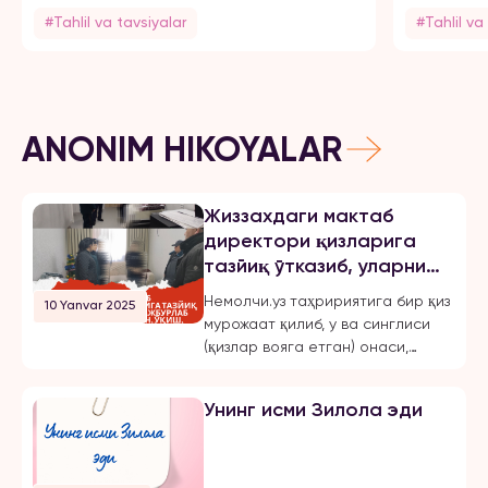
#Tahlil va tavsiyalar
#Tahlil va
ANONIM HIKOYALAR
Жиззахдаги мактаб
директори қизларига
тазйиқ ўтказиб, уларни
мажбурлаб турмушга
Немолчи.уз таҳририятига бир қиз
10 Yanvar 2025
чиқарган, ўқиш,
мурожаат қилиб, у ва синглиси
ишлашдан маҳрум қилган
(қизлар вояга етган) онаси,
ва эркинликларини
Жиззах шаҳридаги 18-мактаб
чеклаган.
директори бўлмиш Шахноза
Унинг исми Зилола эди
Хасанова томонидан бир неча
бор зўравонлик ва тазйиққа
учрашганини маълум қилди.
Қуйида опа-сингиллардан