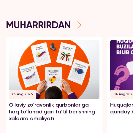
MUHARRIRDAN
05 Avg 2026
04 Avg 202
Oilaviy zo‘ravonlik qurbonlariga
Huquqlar
haq to‘lanadigan ta’til berishning
qanday b
xalqaro amaliyoti