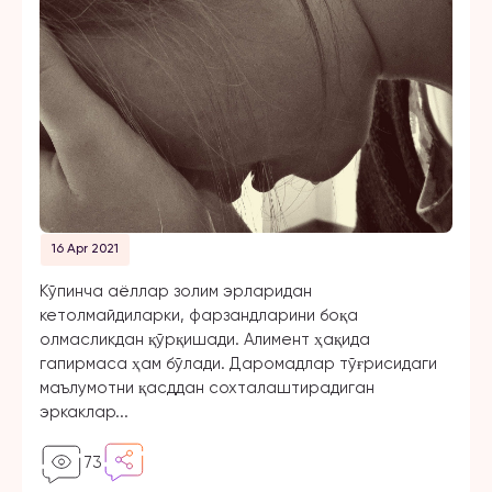
16 Apr 2021
Кўпинча аёллар золим эрларидан
кетолмайдиларки, фарзандларини боқа
олмасликдан қўрқишади. Алимент ҳақида
гапирмаса ҳам бўлади. Даромадлар тўғрисидаги
маълумотни қасддан сохталаштирадиган
эркаклар...
73