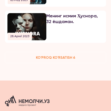
05 May 2023
Менинг исмим Ҳуснора,
32 ёшдаман.
28 Aprel 2023
KO'PROQ KO'RSATISH 6