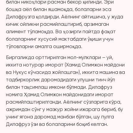
билан никоҳлари расман бекор қилинди. Эри
бошқа аёл билан яшамоқда, болаларни эса
Дилафрузга қолдирди. Аёлнинг айтишича, у жуда
кичик ойликни расмийлаштириб, арзимаган
алимент тўламоқда. Ва ҳозирги пайтда фақат
болаларнинг хусусий мактабдаги ўқиши учун
тўловларни амалга оширмоқда.
Биргаликда орттирилган мол-мулклари – уй,
иккита нотурар иморат (Хамид Олимжон майдони
ва Нукус кўчасида жойлашган), иккита машина ва
тадбиркорлик даромадидаги улушни тинч йўл
билан тақсимлаш имкони бўлмади. Дилафруз
номига Ҳамид Олимжон майдонидаги иморат
расмийлаштирилганди. Аёлнинг сўзларига кўра,
ажримдан сўнг у мазкур жойни ижарага бериб, бу
унинг ягона даромад манбаи бўлган, шу пулга
Дилафруз ўзи ва болаларини боқиб келган.