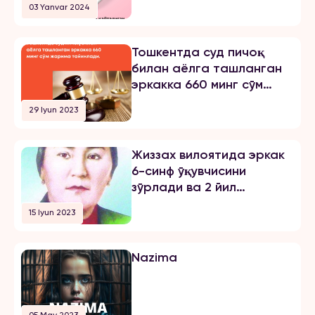
03 Yanvar 2024
бирининг хабарини эълон
қиламиз: «3 йилдан буён Тошкент
шаҳрида ҳам ўқиб, ҳам
Тошкентда суд пичоқ
ишлайман. 2024 йил 31 октябрь
билан аёлга ташланган
куни мени умуман норози бўлган
эркакка 660 минг сўм
йигитга […]
жарима тайинлади
29 Iyun 2023
Жиззах вилоятида эркак
6-синф ўқувчисини
зўрлади ва 2 йил
озодликни чеклаш
15 Iyun 2023
жазосини олди
Nazima