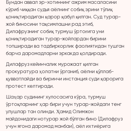
Бундан аввал эр-хотиннинг ажрим масаласини
кўриб чиққан судья аёлнинг собиқ эрини тўлиқ
қониқтирадиган қарор қабул қилган. Суд турар-
жой биносини тақсимлашни рад этиб,
Дилафрузнинг собиқ турмуш ўртоғига уни
қониқтирадиган турар-жойлардан бирини
топширади ва тадбиркорлик фаолиятидан тушган
барча даромадларни эркакда қолдиради.
Дилафруз кейинчалик мурожаат қилган
прокуратура ҳолатни ўрганиб, аёлни қўллаб-
қувватлайди ва биринчи инстанция суди қарорига
протест келтиради.
Шаҳар судининг хулосасига кўра, турмуш
ўртоқларнинг ҳар бири учун турар-жойдаги тенг
улушлар тан олинди. Ҳамид Олимжон
майдонидаги нотурар жой бўлган бино (Дилафруз
учун ягона даромад манбаи), аёл ихтиёрига