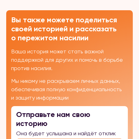
Вы также можете поделиться
своей историей и рассказать
о пережитом насилии
Ваша история может стать важной
поддержкой для других и помочь в борьбе
против насилия.
Мы никому не раскрываем личных данных,
обеспечивая полную конфиденциальность
и защиту информации
Отправьте нам свою
историю
Она будет услышана и найдёт отклик