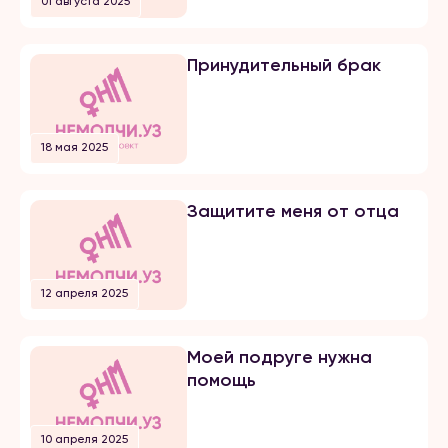
01 августа 2025
добивался несколько лет, затем
мы встречались почти 5 лет и он
мне сделал предложение. Мы […]
Принудительный брак
18 мая 2025
Защитите меня от отца
12 апреля 2025
Моей подруге нужна
помощь
10 апреля 2025