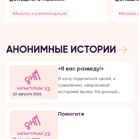
#Анализ и рекомендации
#Анализ 
АНОНИМНЫЕ ИСТОРИИ
«Я вас разведу!»
Я хочу поделиться своей, к
сожалению, некрасивой
историей брака. На данный
02 августа 2025
момент, на протяжении долгого
времени, я подвергаюсь
публичной травле, оскорблениям
Помогите
и обвинениям в убийстве брата
своего супруга. Расскажу все с
начала… Я вышла замуж по
большой любви. Супруг меня