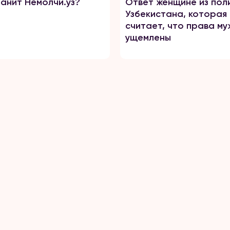
банит Немолчи.уз?
Ответ женщине из пол
Узбекистана, которая
считает, что права му
ущемлены