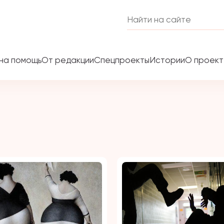
на помощь
От редакции
Спецпроекты
Истории
О проек