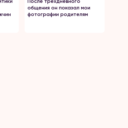
итики
После трёхдневного
общения он показал мои
жчин
фотографии родителям