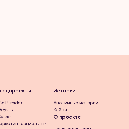
пецпроекты
Истории
Call Umida»
Анонимные истории
Неуят»
Кейсы
Ўзлик»
О проекте
аркетинг социальных
Наши волонтёры