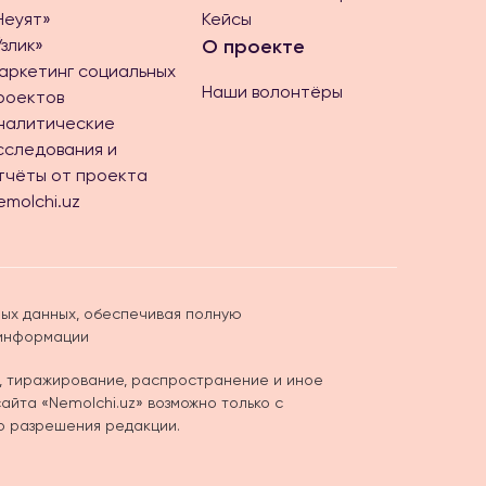
Неуят»
Кейсы
Ўзлик»
О проекте
аркетинг социальных
Наши волонтёры
роектов
налитические
сследования и
тчёты от проекта
emolchi.uz
ых данных, обеспечивая полную
 информации
, тиражирование, распространение и иное
йта «Nemolchi.uz» возможно только с
о разрешения редакции.