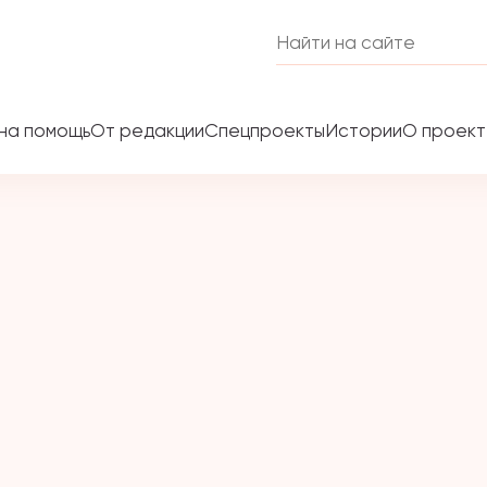
на помощь
От редакции
Спецпроекты
Истории
О проек