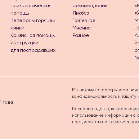
Психологическая
рекомендации
«
помощь
Ликбез
«
Телефоны горячей
Полезное
М
линии
Мнение
п
Кризисная помощь
Разное
А
Инструкции
и
для пострадавших
о
N
Мы никому не раскрываем личн
конфиденциальность и защиту
1 года
Воспроизводство, копирование
использование информации с са
предварительного письменног