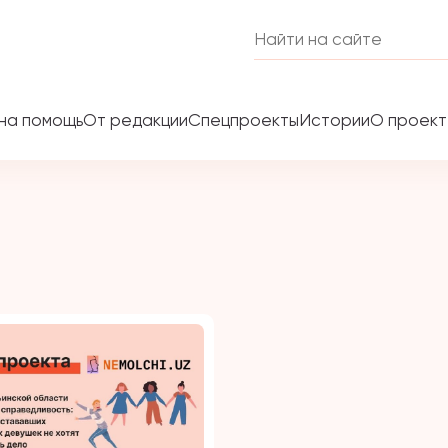
на помощь
От редакции
Спецпроекты
Истории
О проек