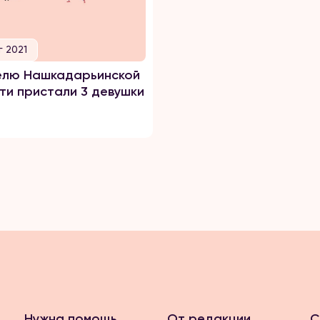
г 2021
елю Нашкадарьинской
ти пристали 3 девушки
Нужна помощь
От редакции
С