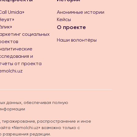
Call Umida»
Анонимные истории
Неуят»
Кейсы
Ўзлик»
О проекте
аркетинг социальных
Наши волонтёры
роектов
налитические
сследования и
тчёты от проекта
emolchi.uz
ых данных, обеспечивая полную
 информации
, тиражирование, распространение и иное
йта «Nemolchi.uz» возможно только с
о разрешения редакции.