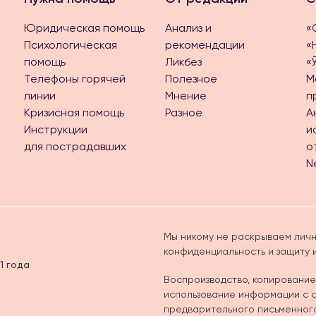
Юридическая помощь
Анализ и
«
Психологическая
рекомендации
«
помощь
Ликбез
«
Телефоны горячей
Полезное
М
линии
Мнение
п
Кризисная помощь
Разное
А
Инструкции
и
для пострадавших
о
N
Мы никому не раскрываем личн
конфиденциальность и защиту
1 года
Воспроизводство, копирование
использование информации с са
предварительного письменног