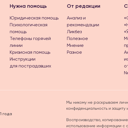
Нужна помощь
От редакции
С
Юридическая помощь
Анализ и
«
Психологическая
рекомендации
«
помощь
Ликбез
«
Телефоны горячей
Полезное
М
линии
Мнение
п
Кризисная помощь
Разное
А
Инструкции
и
для пострадавших
о
N
Мы никому не раскрываем личн
конфиденциальность и защиту
1 года
Воспроизводство, копирование
использование информации с са