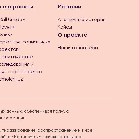
пецпроекты
Истории
Call Umida»
Анонимные истории
Неуят»
Кейсы
Ўзлик»
О проекте
аркетинг социальных
Наши волонтёры
роектов
налитические
сследования и
тчёты от проекта
emolchi.uz
ых данных, обеспечивая полную
 информации
, тиражирование, распространение и иное
йта «Nemolchi.uz» возможно только с