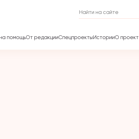
на помощь
От редакции
Спецпроекты
Истории
О проек