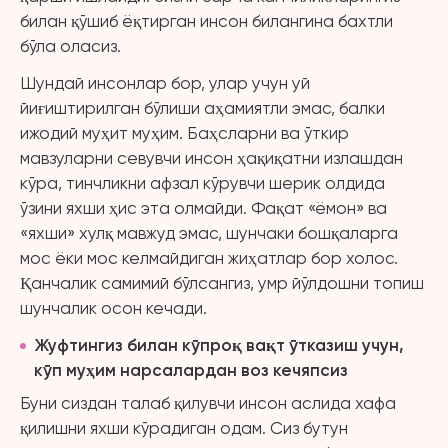
билан қўшиб ёқтирган инсон билангина бахтли
бўла оласиз.
Шундай инсонлар бор, улар учун уй
йиғиштирилган бўлиши аҳамиятли эмас, балки
ижодий муҳит муҳим. Баҳсларни ва ўткир
мавзуларни севувчи инсон ҳақиқатни излашдан
кўра, тинчликни афзал кўрувчи шерик олдида
ўзини яхши ҳис эта олмайди. Фақат «ёмон» ва
«яхши» хулқ мавжуд эмас, шунчаки бошқаларга
мос ёки мос келмайдиган жиҳатлар бор холос.
Қанчалик самимий бўлсангиз, умр йўлдошни топиш
шунчалик осон кечади.
Жуфтингиз билан кўпроқ вақт ўтказиш учун,
кўп муҳим нарсалардан воз кечяпсиз
Буни сиздан талаб қилувчи инсон аслида хафа
қилишни яхши кўрадиган одам. Сиз бутун