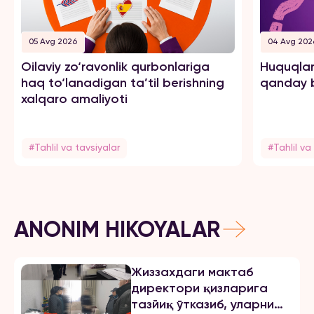
05 Avg 2026
04 Avg 202
Oilaviy zo‘ravonlik qurbonlariga
Huquqlar
haq to‘lanadigan ta’til berishning
qanday b
xalqaro amaliyoti
#Tahlil va tavsiyalar
#Tahlil va
ANONIM HIKOYALAR
Жиззахдаги мактаб
директори қизларига
тазйиқ ўтказиб, уларни