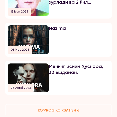
зўрлади ва 2 йил
озодликни чеклаш
15 Iyun 2023
жазосини олди
Nazima
05 May 2023
Менинг исмим Ҳуснора,
32 ёшдаман.
28 Aprel 2023
KO'PROQ KO'RSATISH 6