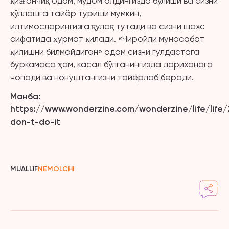
қизғанчиқ одам, мудом олдингизда бўлиши ва сизни
қўллашга тайёр туриши мумкин,
илтимосларингизга қулоқ тутади ва сизни шахс
сифатида ҳурмат қилади. «Чиройли муносабат
қилишни билмайдиган» одам сизни гулдастага
буркамаса ҳам, касал бўлганингизда дорихонага
чопади ва нонуштангизни тайёрлаб беради.
Манба:
https://www.wonderzine.com/wonderzine/life/life
don-t-do-it
MUALLIF
NEMOLCHI