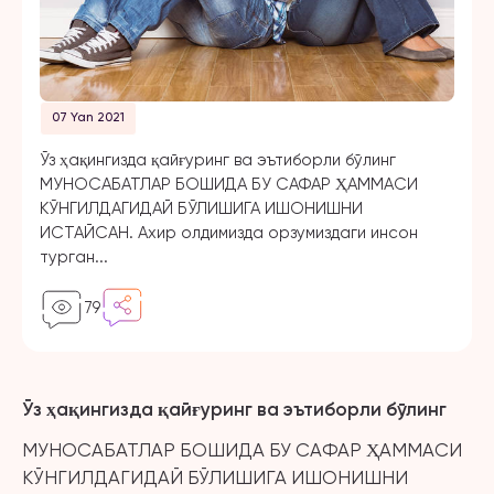
07 Yan 2021
Ўз ҳақингизда қайғуринг ва эътиборли бўлинг
МУНОСАБАТЛАР БОШИДА БУ САФАР ҲАММАСИ
КЎНГИЛДАГИДАЙ БЎЛИШИГА ИШОНИШНИ
ИСТАЙСАН. Ахир олдимизда орзумиздаги инсон
турган...
79
Ўз ҳақингизда қайғуринг ва эътиборли бўлинг
МУНОСАБАТЛАР БОШИДА БУ САФАР ҲАММАСИ
КЎНГИЛДАГИДАЙ БЎЛИШИГА ИШОНИШНИ