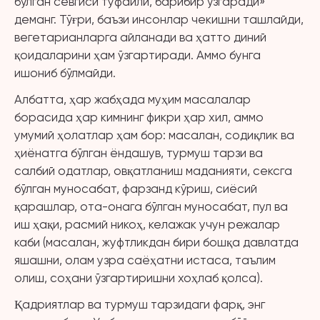
бўлган севгиси туфайли, барибир ўзгаради»
деманг. Тўғри, баъзи инсонлар чекишни ташлайди,
вегетарианларга айланади ва ҳатто диний
қоидаларини ҳам ўзгартиради. Аммо бунга
ишониб бўлмайди.
Албатта, ҳар жабҳада муҳим масалалар
борасида ҳар кимнинг фикри ҳар хил, аммо
умумий ҳолатлар ҳам бор: масалан, содиқлик ва
ҳиёнатга бўлган ёндашув, турмуш тарзи ва
салбий одатлар, овқатланиш маданияти, сексга
бўлган муносабат, фарзанд кўриш, сиёсий
қарашлар, ота-онага бўлган муносабат, пул ва
иш ҳақи, расмий никоҳ, келажак учун режалар
каби (масалан, жуфтликдан бири бошқа давлатда
яшашни, олам узра саёҳатни истаса, таълим
олиш, соҳани ўзгартиришни хоҳлаб қолса).
Қадриятлар ва турмуш тарзидаги фарқ, энг