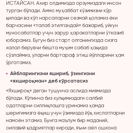
ИСТАЙСАН. Ахир олдимизда орзумиздаги инсон
турган бўлади. Аммо муҳаббат кўзимизни кўр
қилади ва кўп нарсаларни сезмай қоламиз ёки
барчасини «талаб этилгандай» бажариб, уйғун
муносабатлар учун зарур ҳаракатларни ўтказиб
юборамиз. Бугун биз старт олганингизда сизга
халал берувчи бешта муҳим сабаб ҳақида
сўзлаймиз, уларни бартараф этиш йўлларини ҳам
ўргатамиз.
Айбларингизни яшириб, ўзингизни
«яхшироқман» деб кўрсатасиз
«Яхшироқ» деган тушунча аслида миямизда
бўлади. Кўпинча биз хулқимиздаги салбий
одатларни силлиқлашга уринамиз ҳамда
шеригимизга ёқиш учун ўзимизда йўқ хислатларни
намоён этамиз. Бунга маълум бир маданий,
оилавий қадриятлар киради, яъни аёл ошхона