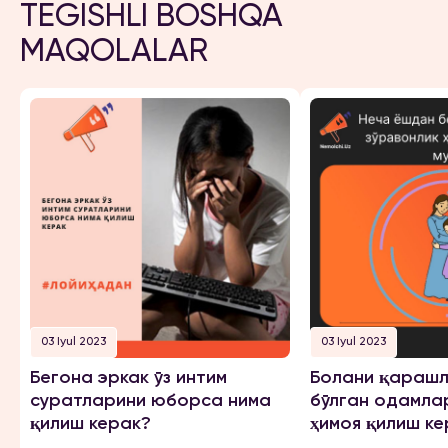
TEGISHLI BOSHQA
MAQOLALAR
03 Iyul 2023
03 Iyul 2023
Бегона эркак ўз интим
Болани қарашл
суратларини юборса нима
бўлган одамла
қилиш керак?
ҳимоя қилиш ке