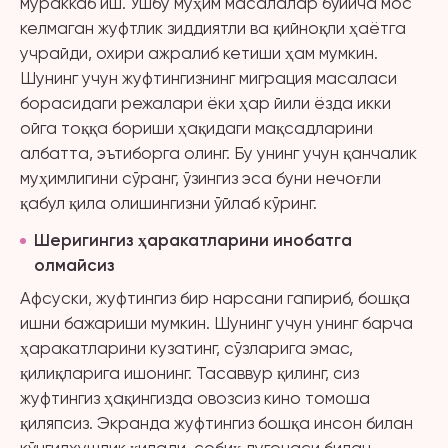
мураккаб иш. Ушбу муҳим масалалар бўйича мос
келмаган жуфтлик зиддиятли ва қийноқли ҳаётга
учрайди, охири ажралиб кетиши ҳам мумкин.
Шунинг учун жуфтингизнинг миграция масаласи
борасидаги режалари ёки ҳар йили ёзда икки
ойга тоққа бориши ҳақидаги мақсадларини
албатта, эътиборга олинг. Бу унинг учун қанчалик
муҳимлигини сўранг, ўзингиз эса буни нечоғли
қабул қила олишингизни ўйлаб кўринг.
Шеригингиз ҳаракатларини инобатга
олмайсиз
Афсуски, жуфтингиз бир нарсани гапириб, бошқа
ишни бажариши мумкин. Шунинг учун унинг барча
ҳаракатларини кузатинг, сўзларига эмас,
қилиқларига ишонинг. Тасаввур қилинг, сиз
жуфтингиз ҳақингизда овозсиз кино томоша
қиляпсиз. Экранда жуфтингиз бошқа инсон билан