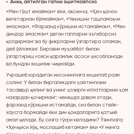
Аниқ айтилган гапни эшитмаяпсиз
«Мен гўшт емайман» ёки, аксинча, «Ҳеч қачон
вегетариан бўлмайман», «Чекишни ташламоқчи
эмасман», «Фарзанд кўришни истамайман», «Мен
диндор эмасман» деган гапларни эътиборсиз
қолдирманг ва бу фикрларни ўзгартира оламан,
деб ўйламанг. Бировни муҳаббат билан
ўзгартириш ғояси қарамлик асоси ҳисобланади
ва бундан яхшилик чиқмайди.
Учрашиб юрадиган инсонингизга яхшилаб разм
солинг. У билан биргаликдаги ҳаётингизни
тасаввур қилинг ва унинг ҳозирги иллатларини ҳам
назардан қочирманг: чекишда давом этади,
фарзанд кўришни истамайди, сиз билан стейк-
хаусга бормайди ёки дин қоидаларига қатъий
амал қилади. Бу сизга тўғри келадими? Ўзингизга:
«Ҳечқиси йўқ, мослашиб кетаман» ёки «У менга