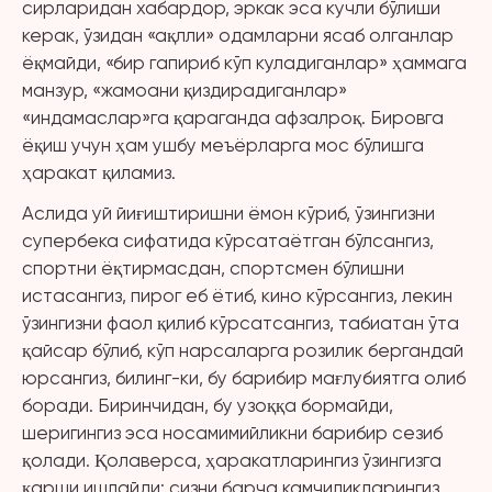
сирларидан хабардор, эркак эса кучли бўлиши
керак, ўзидан «ақлли» одамларни ясаб олганлар
ёқмайди, «бир гапириб кўп куладиганлар» ҳаммага
манзур, «жамоани қиздирадиганлар»
«индамаслар»га қараганда афзалроқ. Бировга
ёқиш учун ҳам ушбу меъёрларга мос бўлишга
ҳаракат қиламиз.
Аслида уй йиғиштиришни ёмон кўриб, ўзингизни
супербека сифатида кўрсатаётган бўлсангиз,
спортни ёқтирмасдан, спортсмен бўлишни
истасангиз, пирог еб ётиб, кино кўрсангиз, лекин
ўзингизни фаол қилиб кўрсатсангиз, табиатан ўта
қайсар бўлиб, кўп нарсаларга розилик бергандай
юрсангиз, билинг-ки, бу барибир мағлубиятга олиб
боради. Биринчидан, бу узоққа бормайди,
шеригингиз эса носамимийликни барибир сезиб
қолади. Қолаверса, ҳаракатларингиз ўзингизга
қарши ишлайди: сизни барча камчиликларингиз