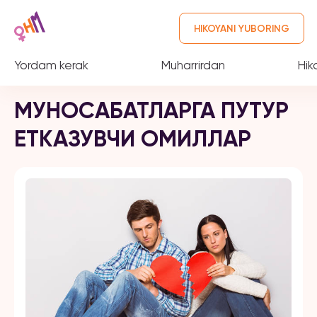
HIKOYANI YUBORING
Yordam kerak
Muharrirdan
Hik
МУНОСАБАТЛАРГА ПУТУР
ЕТКАЗУВЧИ ОМИЛЛАР