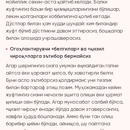
мойиллик секин-аста қайтиб келади. Балки
жуфтингиз баъзи бир қизиқишларингизни бўлишар,
лекин қолганлари хоббилигича қолиб кетади.
Дўстлар билан ҳам худди шундай: ким биландир
жуфт бўлиб дўстликни давом эттирасиз, бошқалар
билан алоҳида учрашаверасиз.
Огоҳлантирувчи «
белгилар»
ва «
қизил
чироқ»
ларга эътибор бермайсиз
Агар шеригингиз сизга умуман ёқмайдиган гапни
айтса ёки ҳаракат қилса, бу хавотирли белги.
Буни асло эътиборсиз қолдирманг, уни тезлик
билан бартараф этиш лозим. Муҳокамадан кейин
жуфтингиз сизни нечоғли эшита олиши ёки ҳурмат
қилиши аён бўлади. Агар муносабат салбий бўлса,
«қизил чироқ» ёнади: йўлда давом этаверсангиз,
хавфли ҳудуд бошланади. Аммо буни тан олиш
барибир қийин бўлади, айниқса, шу пайтгача