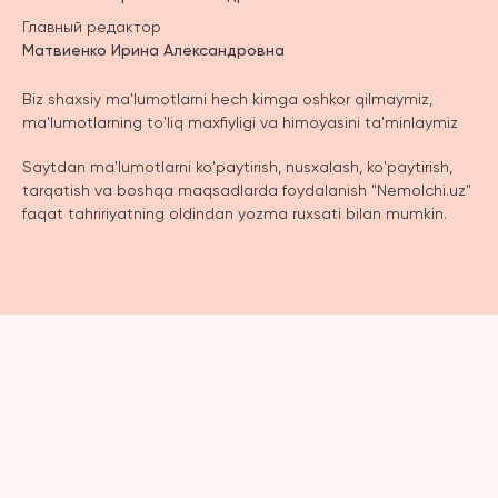
Главный редактор
Матвиенко Ирина Александровна
Biz shaxsiy ma'lumotlarni hech kimga oshkor qilmaymiz,
ma'lumotlarning to'liq maxfiyligi va himoyasini ta'minlaymiz
Saytdan ma'lumotlarni ko'paytirish, nusxalash, ko'paytirish,
tarqatish va boshqa maqsadlarda foydalanish "Nemolchi.uz"
faqat tahririyatning oldindan yozma ruxsati bilan mumkin.