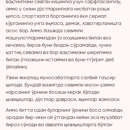
вақтингизни севган кишингиз учун сарфласангизу,
аммо у сизни дўстларингизга нисбатан рашк
қилса, спортзалга борганингиз ёки сериал
кўрганингиз унга ёқмаса, демак, хавотирланишга
асос бор. Аммо баъзида севимли
машғулотларимиздан ўз хоҳишимиз билан воз
кечамиз, биров буни биздан сўрамайди, чунки
қаттиқ севамиз ва бор вақтимизни шеригимиз
билан ўтказишни истаймиз ва буни «тўғри» деб
ўйлаймиз.
Ўзини яккалаш муносабатларга салбий таъсир
қилади. Бундай вазиятда севимли инсон ҳамма
нарсанинг ўрнини босиши керак бўлади:
қизиқишлар, дўстлар давраси, яқинлар жамоаси.
Аммо битта одам буларнинг ўрнини боса олмайди,
орадан бир-икки ой ўтгандан кейин эса муҳаббат
бироз сўнади ва аввалги қизиқишларга бўлган