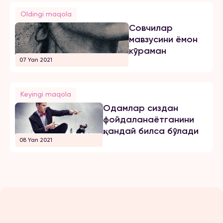
Oldingi maqola
Совчилар
мавзусини ёмон
кўраман
07 Yan 2021
Keyingi maqola
Одамлар сиздан
фойдаланаётганини
қандай билса бўлади
08 Yan 2021