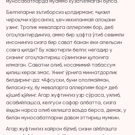
муносабатларда муаммо кузатилмаган бўлса.
Белгиларни эътиборсиз қолдирманг, «қизил
чироқ»ни кўрсангиз, ҳеч иккиланмай алоқани
узинг. Тропик меваларга аллергиям бор, деб
огоҳлантирдингиз, аммо бир ҳафта ўтиб севимли
инсонингиз сизга бир сават банан ёки апельсин
совға қилди? Бу хавотирли белги: негадир у
сизнинг огоҳлантириш сўзингизни қулоғига
илмаган. Саватни олиб, носамимий табассум
қилиш керак эмас. Унинг ўрнига миннатдорлик
билдиринг-да: «Афсуски, буни ололмайман,
биласиз-ку, бу меваларга аллергиям бор» деб
қўшиб қўйинг. Агар жуфтингиз узр сўраса, уялиб,
асабийлашса, келгуси сафар албатта, сизга
ёққан нарса олиб келишга ваъда берса, демак, у
билан муносабатларни давом эттириш мумкин.
Агар жуфтингиз хайрон бўлиб, сизни айблашга