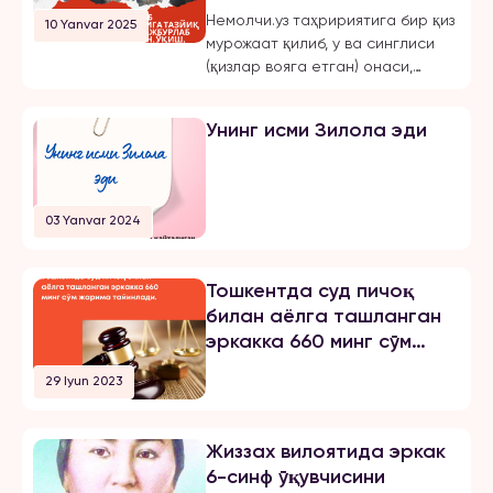
мажбурлаб турмушга
Немолчи.уз таҳририятига бир қиз
10 Yanvar 2025
чиқарган, ўқиш,
мурожаат қилиб, у ва синглиси
ишлашдан маҳрум қилган
(қизлар вояга етган) онаси,
ва эркинликларини
Жиззах шаҳридаги 18-мактаб
чеклаган.
директори бўлмиш Шахноза
Унинг исми Зилола эди
Хасанова томонидан бир неча
бор зўравонлик ва тазйиққа
учрашганини маълум қилди.
Қуйида опа-сингиллардан
03 Yanvar 2024
бирининг хабарини эълон
қиламиз: «3 йилдан буён Тошкент
шаҳрида ҳам ўқиб, ҳам
Тошкентда суд пичоқ
ишлайман. 2024 йил 31 октябрь
билан аёлга ташланган
куни мени умуман норози бўлган
эркакка 660 минг сўм
йигитга […]
жарима тайинлади
29 Iyun 2023
Жиззах вилоятида эркак
6-синф ўқувчисини