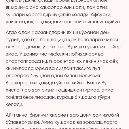
кўнгилхушлик қилади, собиқ дугонаси билан
яширинча смс хабарлар ёзишади, дам олиш
кунлари қаергадир йўқолиб қолади. Афсуски,
унинг садоқат ҳақидаги гапларига ишониш қийин.
Агар одам фарзандларни яхши кўраман деб
туриб, ҳаётда беш дақиқа ҳам болаларга чидай
олмаса, демак, у ота-она бўлишга унчалик тайёр
эмас. У доимо «истиқболли лойиҳалар» ва
стартапларда иштирок этса-ю, лекин ямоқ оёқ
кийимларда юрса ва сиздан таксига пул
олаверса? Бундай одам билан молиявий
барқарорлик ҳақида ўйлаш қийин. Балки бу
хислатлар ҳам сизни ташвишлантирмас, аммо
хаёлга берилмасдан, курашиб яшашга тўғри
келади.
Айтганча, биринчи ҳиссиёт ҳар доим ҳам ижобий
бўлавермайди. Аммо хушомад ва эркалашларга