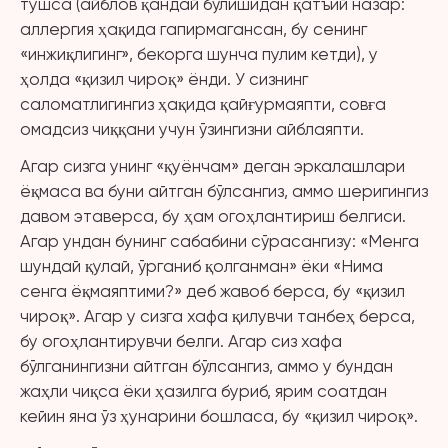
тушса (айблов қандай бўлишидан қатъий назар:
аллергия ҳақида гапирмагансан, бу сенинг
«инжиқлигинг», бекорга шунча пулим кетди), у
ҳолда «қизил чироқ» ёнди. У сизнинг
саломатлигингиз ҳақида қайғурмаяпти, совға
омадсиз чиққани учун ўзингизни айблаяпти.
Агар сизга унинг «қуёнчам» деган эркалашлари
ёқмаса ва буни айтган бўлсангиз, аммо шеригингиз
давом этаверса, бу ҳам огоҳлантириш белгиси.
Агар ундан бунинг сабабини сўрасангизу: «Менга
шундай қулай, ўрганиб қолганман» ёки «Нима
сенга ёқмаяптими?» деб жавоб берса, бу «қизил
чироқ». Агар у сизга хафа қилувчи танбеҳ берса,
бу огоҳлантирувчи белги. Агар сиз хафа
бўлганингизни айтган бўлсангиз, аммо у бундан
жаҳли чиқса ёки ҳазилга буриб, ярим соатдан
кейин яна ўз ҳунарини бошласа, бу «қизил чироқ».