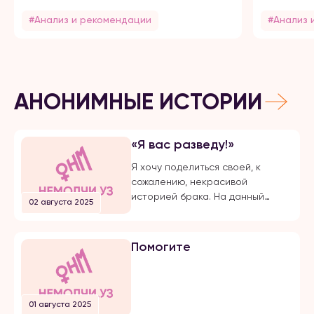
#Анализ и рекомендации
#Анализ 
АНОНИМНЫЕ ИСТОРИИ
«Я вас разведу!»
Я хочу поделиться своей, к
сожалению, некрасивой
историей брака. На данный
02 августа 2025
момент, на протяжении долгого
времени, я подвергаюсь
публичной травле, оскорблениям
Помогите
и обвинениям в убийстве брата
своего супруга. Расскажу все с
начала… Я вышла замуж по
большой любви. Супруг меня
01 августа 2025