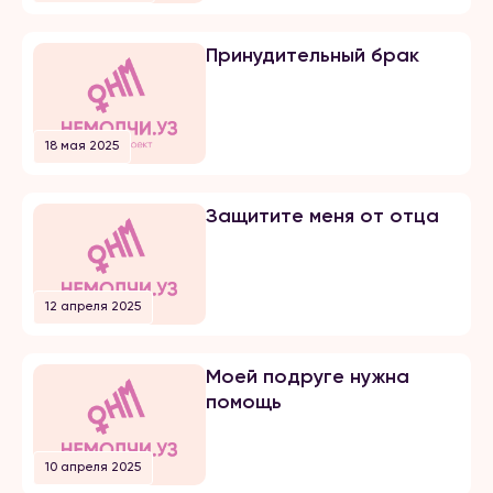
добивался несколько лет, затем
мы встречались почти 5 лет и он
мне сделал предложение. Мы […]
Принудительный брак
18 мая 2025
Защитите меня от отца
12 апреля 2025
Моей подруге нужна
помощь
10 апреля 2025