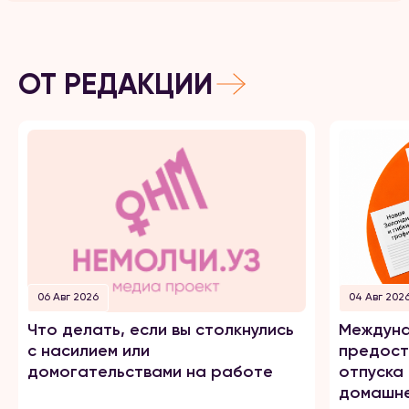
ОТ РЕДАКЦИИ
06 Авг 2026
04 Авг 202
Что делать, если вы столкнулись
Междуна
с насилием или
предост
домогательствами на работе
отпуска
домашне